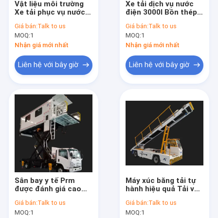
Vật liệu môi trường
Xe tải dịch vụ nước
Tham quan nhà máy
Xe tải phục vụ nước
điện 3000l Bồn thép
4000L Isuzu Chassis
không gỉ
Giá bán:
Talk to us
Giá bán:
Talk to us
Kiểm soát chất lượng
MOQ:
1
MOQ:
1
Nhận giá mới nhất
Nhận giá mới nhất
Liên hệ chúng tôi
Liên hệ với bây giờ
Liên hệ với bây giờ
Tin tức
Yêu cầu báo giá
Airport Apron Bus
Xe tải phục vụ
Sân bay y tế Prm
Máy xúc băng tải tự
Cầu thang hành khách tự hành
được đánh giá cao
hành hiệu quả Tải và
Ambulift An toàn và
dỡ tải
Sân bay Ambulift
Giá bán:
Talk to us
Giá bán:
Talk to us
không bị gián đoạn
MOQ:
1
MOQ:
1