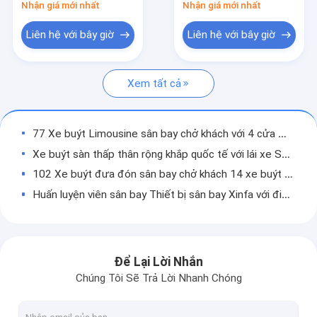
Nhận giá mới nhất
Nhận giá mới nhất
Máy xúc băng tải tự hành
Liên hệ với bây giờ
Liên hệ với bây giờ
Máy kéo
xe tải dịch vụ nước
Xem tất cả
Xe tải dịch vụ nhà vệ sinh
77 Xe buýt Limousine sân bay chở khách với 4 cửa mở đôi bằng khí nén
Xe buýt hành khách sân bay
Xe buýt sàn thấp thân rộng khắp quốc tế với lái xe SANHUAN
Aero Bus
102 Xe buýt đưa đón sân bay chở khách 14 xe buýt với 190H52 chì - Pin axit
Huấn luyện viên sân bay Thiết bị sân bay Xinfa với điều hòa nhiệt độ S30
Xe buýt đưa đón sân bay
Ramp Bus 13m Công suất lớn Khu vực đứng hành khách lớn
Thiết bị sân bay Xinfa
110 Xe buýt Limousine Sân bay Hành khách, Xe buýt Sân bay 4 Động cơ Diesel
Low Carbon hợp kim thép cơ thể sân bay chuyển Coach, phải / trái tay lái xe buýt Apron Bus
Xe buýt tầng thấp
Để Lại Lời Nhắn
Trái / phải tay lái xe buýt đưa đón quốc tế Xinfa sân bay thiết bị
Chúng Tôi Sẽ Trả Lời Nhanh Chóng
Xe đưa đón sân bay
Công suất lớn 102 hành khách Xinfa Thiết bị sân bay Sân bay Apron Bus
Huấn luyện viên sân bay động cơ diesel 4 thì, Xe buýt đưa đón sân bay hành khách 102