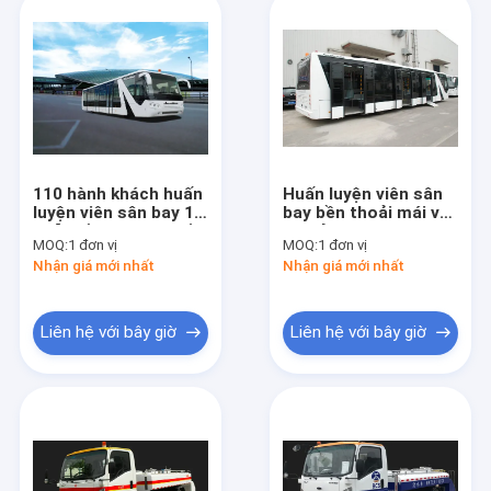
110 hành khách huấn
Huấn luyện viên sân
luyện viên sân bay 14
bay bền thoải mái với
chỗ ngồi với hộp số
cơ sở bánh xe
MOQ:
1 đơn vị
MOQ:
1 đơn vị
tự động
7100mm DC24V
Nhận giá mới nhất
Nhận giá mới nhất
240W
Liên hệ với bây giờ
Liên hệ với bây giờ