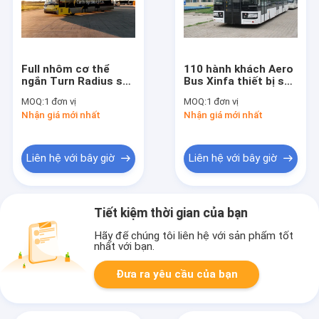
Full nhôm cơ thể
110 hành khách Aero
ngắn Turn Radius sân
Bus Xinfa thiết bị sân
bay Limousine Bus
bay với nhôm Apron
MOQ:
1 đơn vị
MOQ:
1 đơn vị
Aero Bus
Nhận giá mới nhất
Nhận giá mới nhất
Liên hệ với bây giờ
Liên hệ với bây giờ
Tiết kiệm thời gian của bạn
Hãy để chúng tôi liên hệ với sản phẩm tốt
nhất với bạn.
Đưa ra yêu cầu của bạn