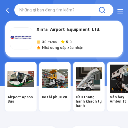
Xinfa Airport Equipment Ltd.
30
5.0
YEARS
Nhà cung cấp xác nhận
Airport Apron
Xe tải phục vụ
Cầu thang
Sân bay
Bus
hành khách tự
Ambulift
hành