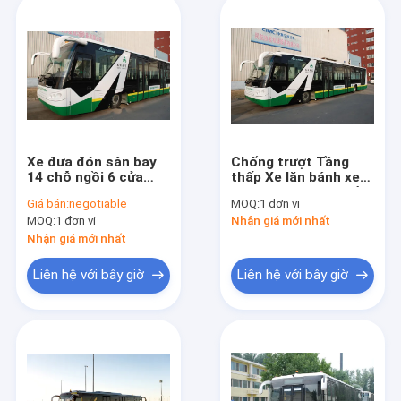
Xe đưa đón sân bay
Chống trượt Tầng
14 chỗ ngồi 6 cửa
thấp Xe lăn bánh xe
Động cơ diesel cho
Apron với tiêu chuẩn
Giá bán:
negotiable
MOQ:
1 đơn vị
sức chứa 110 hành
IATA
MOQ:
1 đơn vị
Nhận giá mới nhất
khách
Nhận giá mới nhất
Liên hệ với bây giờ
Liên hệ với bây giờ